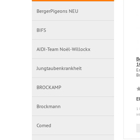
BergerPigeons NEU
BIFS
AIDI-Team Noël-Willockx
B
1
Jungtaubenkrankheit
E
B
BROCKAMP
E
Brockmann
1 
in
Comed