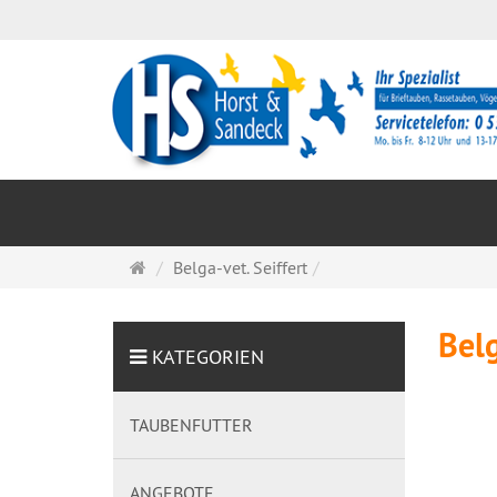
Startseite
Belga-vet. Seiffert
Belg
KATEGORIEN
TAUBENFUTTER
ANGEBOTE