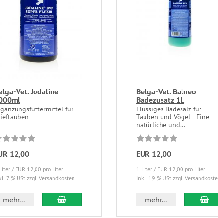
elga-Vet. Jodaline
Belga-Vet. Balneo
000ml
Badezusatz 1L
rgänzungsfuttermittel für
Flüssiges Badesalz für
rieftauben
Tauben und Vögel Eine
natürliche und...
UR 12,00
EUR 12,00
Liter / EUR 12,00 pro Liter
1 Liter / EUR 12,00 pro Liter
kl. 7 % USt
zzgl. Versandkosten
inkl. 19 % USt
zzgl. Versandkost
mehr...
mehr...