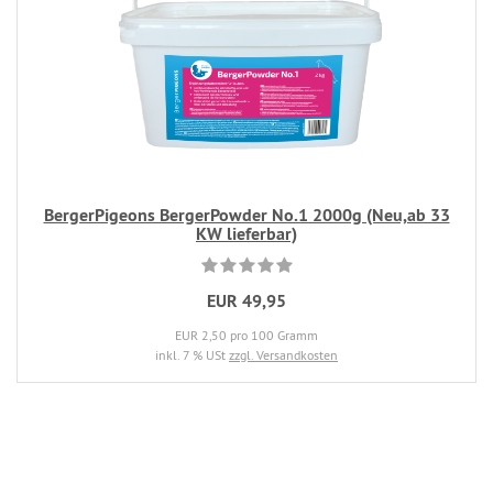
BergerPigeons BergerPowder No.1 2000g (Neu,ab 33
KW lieferbar)
EUR 49,95
EUR 2,50 pro 100 Gramm
inkl. 7 % USt
zzgl. Versandkosten