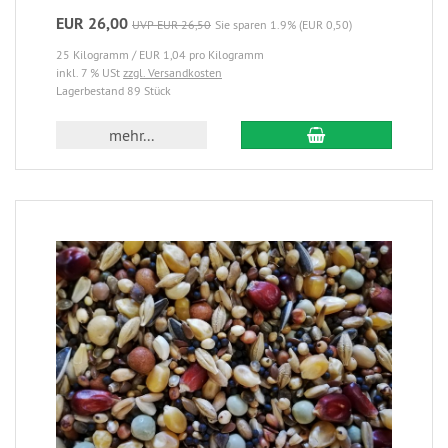
EUR 26,00
UVP EUR 26,50
Sie sparen 1.9% (EUR 0,50)
25 Kilogramm / EUR 1,04 pro Kilogramm
inkl. 7 % USt
zzgl. Versandkosten
Lagerbestand 89 Stück
mehr...