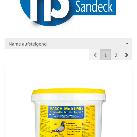
Name aufsteigend
Prev
Nex
1
2