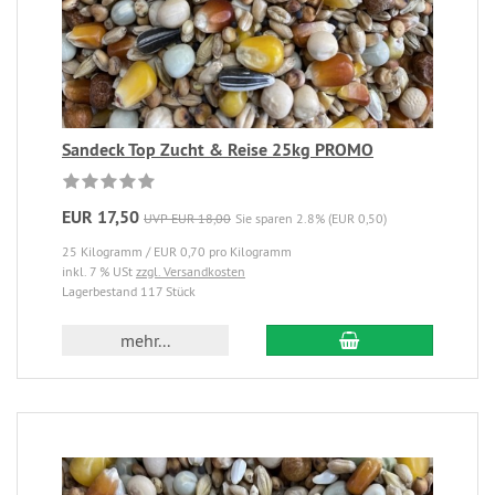
Sandeck Top Zucht & Reise 25kg PROMO
EUR 17,50
UVP EUR 18,00
Sie sparen 2.8% (EUR 0,50)
25 Kilogramm / EUR 0,70 pro Kilogramm
inkl. 7 % USt
zzgl. Versandkosten
Lagerbestand 117 Stück
mehr...