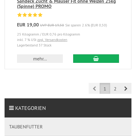
Sandeck Zucht & Mauser Fit ohne Weizen 25kg
(Spinne) PROMO
EUR 19,00
UVP EUR 19,50
Sie sparen 2.6% (EUR 0,50)
25 Kilogramm / EUR 0,76 pro Kilogramm
inkl. 7 % USt
zzgl. Versandkosten
Lagerbestand 37 Stück
mehr...
Prev
Nex
1
2
KATEGORIEN
TAUBENFUTTER