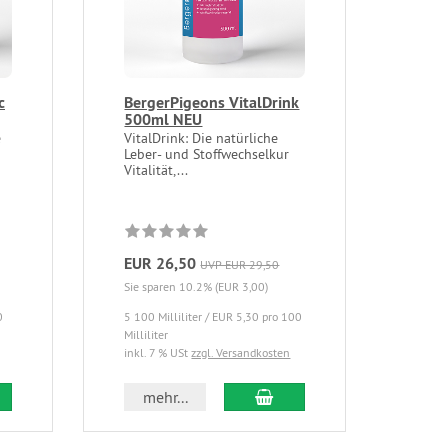
c
BergerPigeons VitalDrink
500ml NEU
e
VitalDrink: Die natürliche
Leber- und Stoffwechselkur
Vitalität,...
EUR 26,50
UVP EUR 29,50
Sie sparen 10.2% (EUR 3,00)
0
5 100 Milliliter / EUR 5,30 pro 100
Milliliter
inkl. 7 % USt
zzgl. Versandkosten
mehr...