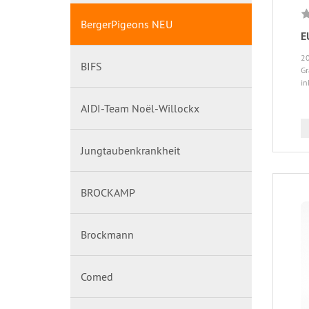
BergerPigeons NEU
E
20
BIFS
G
in
AIDI-Team Noël-Willockx
Jungtaubenkrankheit
BROCKAMP
Brockmann
Comed