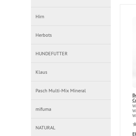
Hirn
Herbots
HUNDEFUTTER
Klaus
Pasch Multi-Mix Mineral
B
C
W
mifuma
W
Wa
NATURAL
E