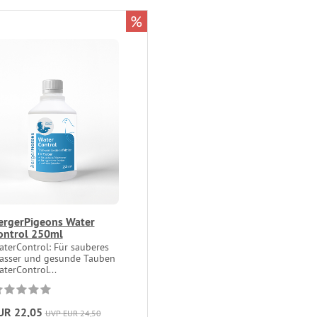
%
ergerPigeons Water
ontrol 250ml
aterControl: Für sauberes
asser und gesunde Tauben
terControl...
UR 22,05
UVP EUR 24,50