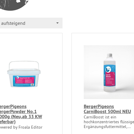
aufsteigend
ergerPigeons
BergerPigeons
ergerPowder No.1
CarniBoost 500ml NEU
000g (Neu,ab 33 KW
CarniBoost ist ein
ieferbar)
hochkonzentriertes flüssig
Ergänzungsfuttermittel,...
owered by Froala Editor