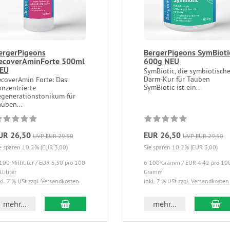
ergerPigeons
BergerPigeons SymBioti
ecoverAminForte 500ml
600g NEU
EU
SymBiotic, die symbiotisch
Darm-Kur für Tauben
ecoverAmin Forte: Das
SymBiotic ist ein...
onzentrierte
egenerationstonikum für
uben...
UR 26,50
EUR 26,50
UVP EUR 29,50
UVP EUR 29,50
e sparen 10.2% (EUR 3,00)
Sie sparen 10.2% (EUR 3,00)
100 Milliliter / EUR 5,30 pro 100
6 100 Gramm / EUR 4,42 pro 10
lliliter
Gramm
kl. 7 % USt
zzgl. Versandkosten
inkl. 7 % USt
zzgl. Versandkosten
mehr...
mehr...