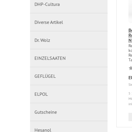
DHP-Cultura
Diverse Artikel
B
R
Dr. Wolz
N
R
k
R
EINZELSAATEN
Ta
GEFLÜGEL
E
Si
ELPOL
5 
Mi
in
Gutscheine
Hesanol