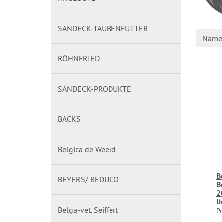
SANDECK-TAUBENFUTTER
Name 
RÖHNFRIED
SANDECK-PRODUKTE
BACKS
Belgica de Weerd
B
BEYERS/ BEDUCO
B
2
l
Belga-vet. Seiffert
P