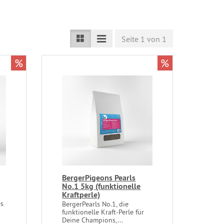
Seite 1 von 1
%
%
BergerPigeons Pearls
No.1 5kg (funktionelle
Kraftperle)
es
BergerPearls No.1, die
funktionelle Kraft-Perle für
Deine Champions,...