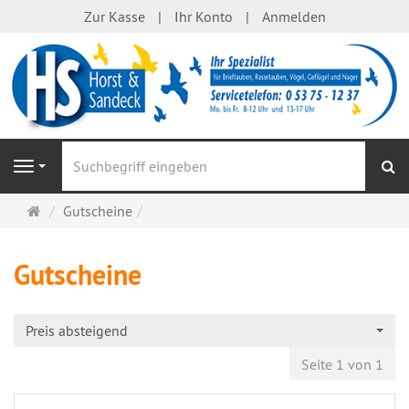
Zur Kasse
Ihr Konto
Anmelden
S
Navigation
Startseite
Gutscheine
Gutscheine
Preis absteigend
Seite 1 von 1