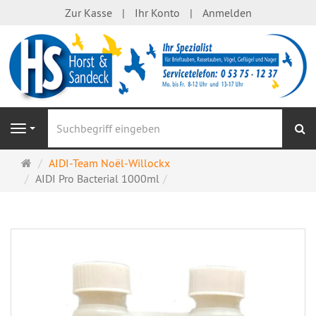
Zur Kasse
Ihr Konto
Anmelden
S
Navigation
Startseite
AIDI-Team Noël-Willockx
AIDI Pro Bacterial 1000ml