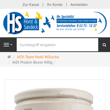
Zur Kasse
Ihr Konto
Anmelden
S
Navigation
Startseite
AIDI-Team Noël-Willockx
AIDI Protein Boost 400g