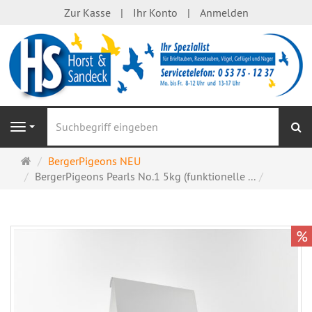
Zur Kasse
Ihr Konto
Anmelden
S
Navigation
Startseite
BergerPigeons NEU
BergerPigeons Pearls No.1 5kg (funktionelle ...
%