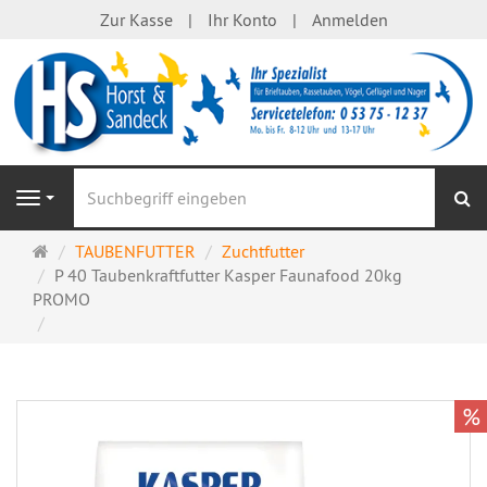
Zur Kasse
Ihr Konto
Anmelden
S
Navigation
Startseite
TAUBENFUTTER
Zuchtfutter
P 40 Taubenkraftfutter Kasper Faunafood 20kg
PROMO
%