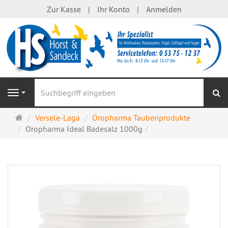
Zur Kasse
Ihr Konto
Anmelden
S
Navigation
Startseite
Versele-Laga
Oropharma Taubenprodukte
Oropharma Ideal Badesalz 1000g