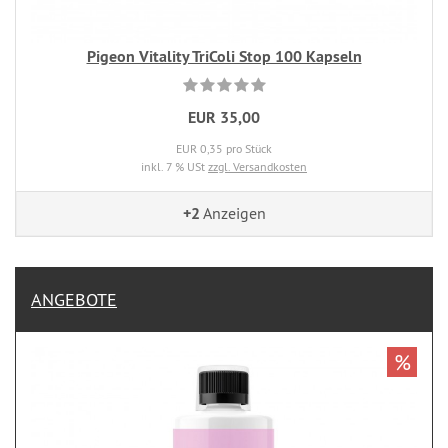
Pigeon Vitality TriColi Stop 100 Kapseln
EUR 35,00
EUR 0,35 pro Stück
inkl. 7 % USt
zzgl. Versandkosten
+2
Anzeigen
ANGEBOTE
%