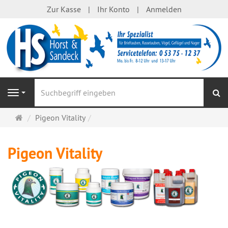
Zur Kasse
Ihr Konto
Anmelden
S
Navigation
Startseite
Pigeon Vitality
Pigeon Vitality