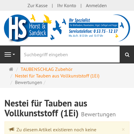
Zur Kasse
Ihr Konto
Anmelden
S
Navigation
Startseite
TAUBENSCHLAG Zubehör
Nestei für Tauben aus Vollkunststoff (1Ei)
Bewertungen
Nestei für Tauben aus
Vollkunststoff (1Ei)
Bewertungen
Cl
×
Zu diesem Artikel existieren noch keine