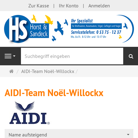
Zur Kasse
Ihr Konto
Anmelden
S
Navigation
Startseite
AIDI-Team Noël-Willockx
AIDI-Team Noël-Willockx
Name aufsteigend