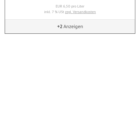
EUR 6,50 pro Liter
inkl. 7 % USt
zzgl. Versandkosten
+2
Anzeigen