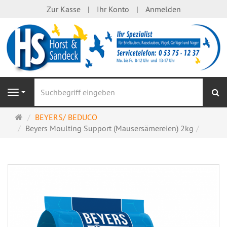
Zur Kasse
Ihr Konto
Anmelden
S
Navigation
Startseite
BEYERS/ BEDUCO
Beyers Moulting Support (Mausersämereien) 2kg