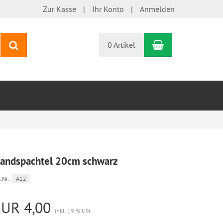
Zur Kasse
Ihr Konto
Anmelden
Warenkorb
Suchen
0 Artikel
andspachtel 20cm schwarz
.Nr.:
A12
EUR 4,00
inkl. 19 % USt