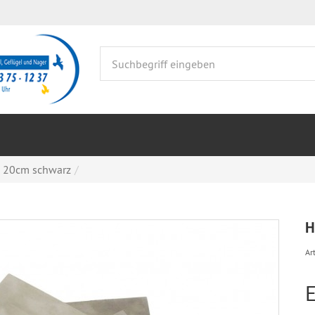
 20cm schwarz
H
Art