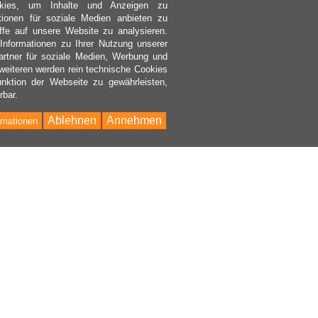
kies, um Inhalte und Anzeigen zu
ktionen für soziale Medien anbieten zu
ffe auf unsere Website zu analysieren.
nformationen zu Ihrer Nutzung unserer
rtner für soziale Medien, Werbung und
weiteren werden rein technische Cookies
nktion der Webseite zu gewährleisten,
rbar.
Ablehnen
Annehmen
rmationen
Bac
to
Top