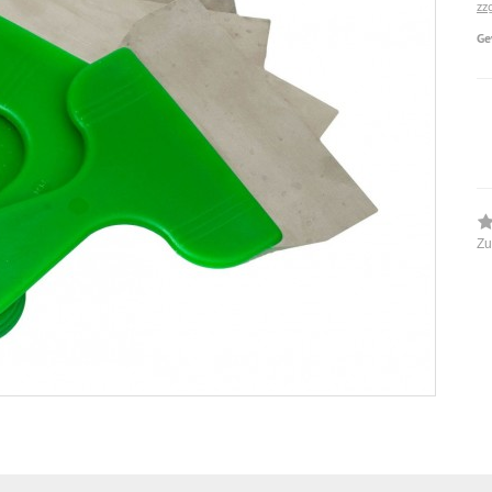
zz
Ge
Zu