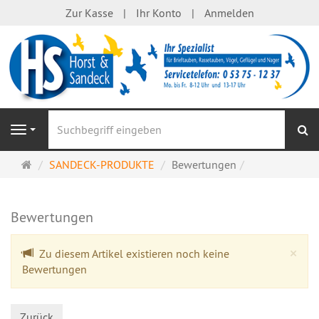
Zur Kasse
Ihr Konto
Anmelden
S
Navigation
Startseite
SANDECK-PRODUKTE
Bewertungen
Bewertungen
Cl
×
Zu diesem Artikel existieren noch keine
Bewertungen
Zurück