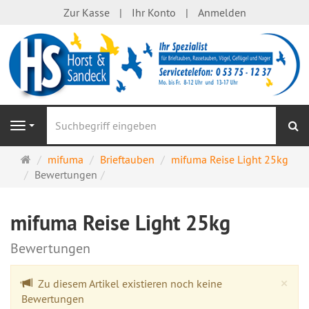
Zur Kasse
Ihr Konto
Anmelden
S
Navigation
Startseite
mifuma
Brieftauben
mifuma Reise Light 25kg
Bewertungen
mifuma Reise Light 25kg
Bewertungen
Cl
×
Zu diesem Artikel existieren noch keine
Bewertungen