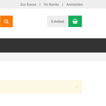
Zur Kasse
Ihr Konto
Anmelden
Warenkorb
Suchen
0 Artikel
Close
×