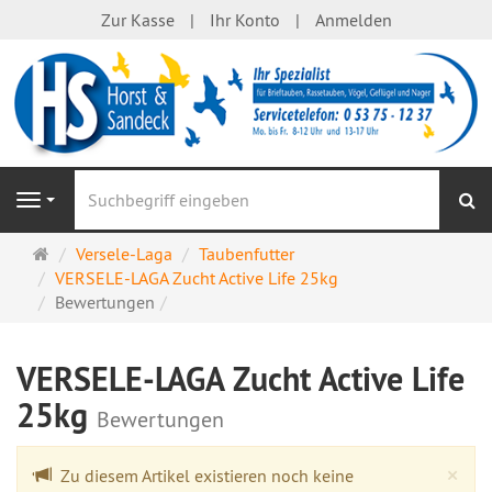
Zur Kasse
Ihr Konto
Anmelden
S
Navigation
Startseite
Versele-Laga
Taubenfutter
VERSELE-LAGA Zucht Active Life 25kg
Bewertungen
VERSELE-LAGA Zucht Active Life
25kg
Bewertungen
Cl
×
Zu diesem Artikel existieren noch keine