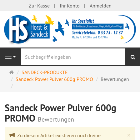
Zur Kasse
Ihr Konto
Anmelden
S
Navigation
Startseite
SANDECK-PRODUKTE
Sandeck Power Pulver 600g PROMO
Bewertungen
Sandeck Power Pulver 600g
PROMO
Bewertungen
Cl
×
Zu diesem Artikel existieren noch keine