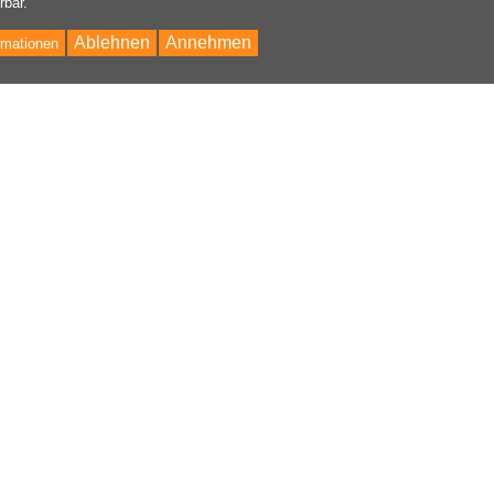
rbar.
Ablehnen
Annehmen
rmationen
Bac
to
Top