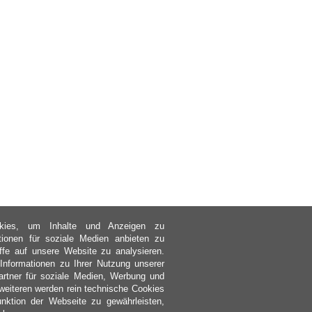
kies, um Inhalte und Anzeigen zu
ktionen für soziale Medien anbieten zu
ffe auf unsere Website zu analysieren.
nformationen zu Ihrer Nutzung unserer
rtner für soziale Medien, Werbung und
weiteren werden rein technische Cookies
nktion der Webseite zu gewährleisten,