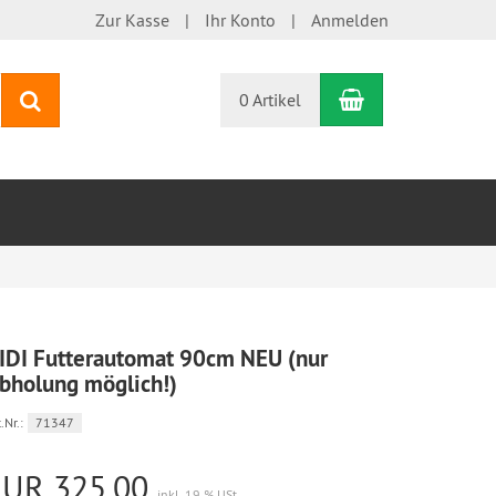
Zur Kasse
Ihr Konto
Anmelden
Warenkorb
Suchen
0 Artikel
IDI Futterautomat 90cm NEU (nur
bholung möglich!)
.Nr.:
71347
EUR 325,00
inkl. 19 % USt