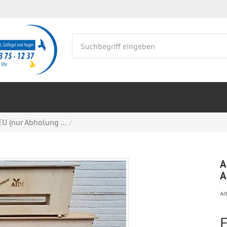
U (nur Abholung ...
A
A
Art