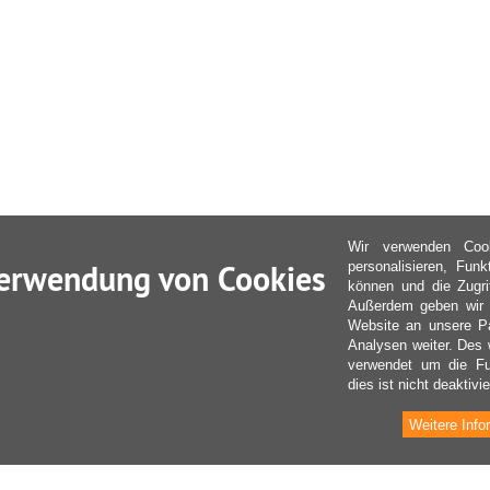
Wir verwenden Coo
erwendung von Cookies
personalisieren, Fun
können und die Zugri
Außerdem geben wir I
Website an unsere Pa
Analysen weiter. Des 
verwendet um die Fu
dies ist nicht deaktivie
Weitere Info