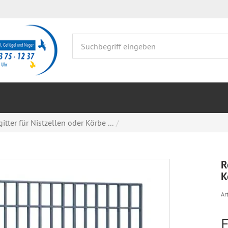
tter für Nistzellen oder Körbe ...
R
K
Art