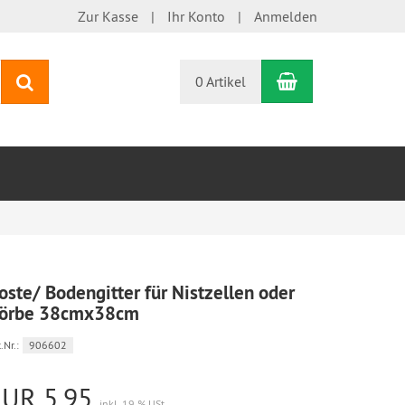
Zur Kasse
Ihr Konto
Anmelden
Warenkorb
Suchen
0 Artikel
oste/ Bodengitter für Nistzellen oder
örbe 38cmx38cm
.Nr.:
906602
EUR 5,95
inkl. 19 % USt