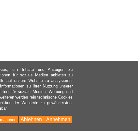
kies, um Inhalte und Anzeigen zu
ktionen für soziale Medien anbieten zu
ffe auf unsere Website zu analysieren.
nformationen zu Ihrer Nutzung unserer
rtner für soziale Medien, Werbung und
weiteren werden rein technische Cookies
nktion der Webseite zu gewährleisten,
rbar.
Ablehnen
Annehmen
rmationen