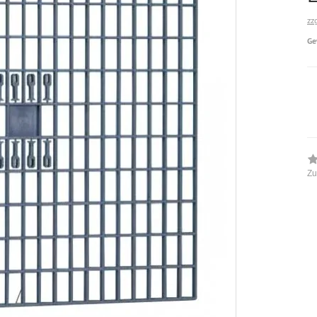
zz
Ge
Zu