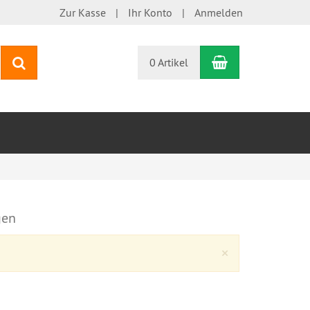
Zur Kasse
Ihr Konto
Anmelden
Warenkorb
Suchen
0 Artikel
gen
Close
×