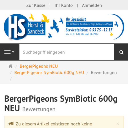
Zur Kasse
Ihr Konto
Anmelden
S
Navigation
Startseite
BergerPigeons NEU
BergerPigeons SymBiotic 600g NEU
Bewertungen
BergerPigeons SymBiotic 600g
NEU
Bewertungen
Cl
×
Zu diesem Artikel existieren noch keine