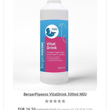
BergerPigeons VitalDrink 500ml NEU
EUR 26,50
UVP EUR 29,50
Sie sparen 10.2% (EUR 3,00)