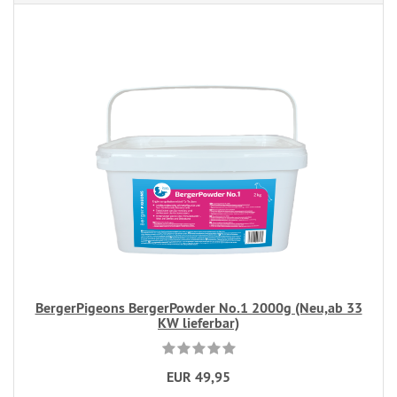
BergerPigeons BergerPowder No.1 2000g (Neu,ab 33
KW lieferbar)
EUR 49,95