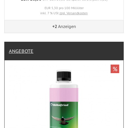
EUR 5,30 pro 100 Milliliter
inkl. 7 % USt
zzgl. Versandkosten
+2
Anzeigen
ANGEBOTE
%