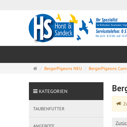
Startseite
BergerPigeons NEU
BergerPigeons Car
Ber
KATEGORIEN
Zu
TAUBENFUTTER
Zurüc
ANGEBOTE